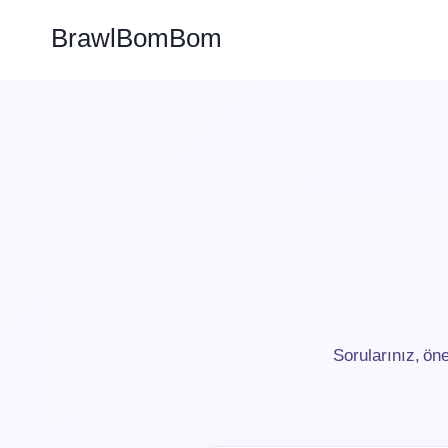
Skip
BrawlBomBom
to
content
Sorularınız, öner