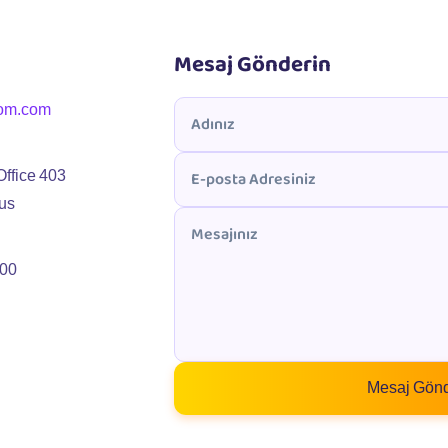
Mesaj Gönderin
om.com
Office 403
rus
:00
Mesaj Gön