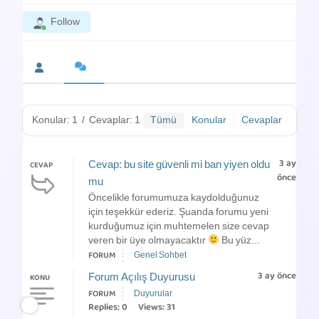
Follow
Konular: 1
/
Cevaplar: 1
Tümü
Konular
Cevaplar
3 ay
Cevap: bu site güvenli mi ban yiyen oldu
CEVAP
önce
mu
Öncelikle forumumuza kaydolduğunuz
için teşekkür ederiz. Şuanda forumu yeni
kurduğumuz için muhtemelen size cevap
veren bir üye olmayacaktır
Bu yüz...
FORUM
Genel Sohbet
3 ay önce
Forum Açılış Duyurusu
KONU
FORUM
Duyurular
Replies: 0
Views: 31